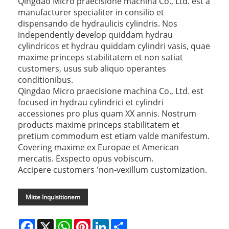
Qingdao Micro praecisione machina Co., Ltd. est a
manufacturer specialiter in consilio et
dispensando de hydraulicis cylindris. Nos
independently develop quiddam hydrau
cylindricos et hydrau quiddam cylindri vasis, quae
maxime princeps stabilitatem et non satiat
customers, usus sub aliquo operantes
conditionibus.
Qingdao Micro praecisione machina Co., Ltd. est
focused in hydrau cylindrici et cylindri
accessiones pro plus quam XX annis. Nostrum
products maxime princeps stabilitatem et
pretium commodum est etiam valde manifestum.
Covering maxime ex Europae et American
mercatis. Exspecto opus vobiscum.
Accipere customers 'non-vexillum customization.
Mitte Inquisitionem
Facebook
X
WhatsApp
Pinterest
LinkedIn
Share